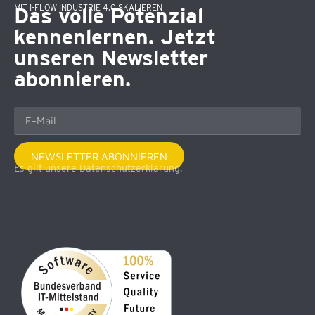
MIT I-FLOW INDUSTRIE 4.0 SKALIEREN
Das volle Potenzial
kennenlernen. Jetzt
unseren Newsletter
abonnieren.
NEWSLETTER ABONNIEREN
Es gilt unsere Datenschutzerklärung.