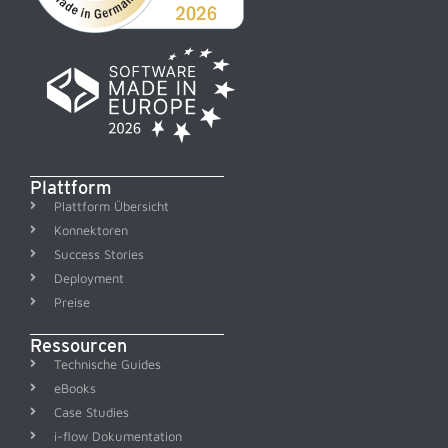
Plattform
Plattform Übersicht
Konnektoren
Success Stories
Deployment
Preise
Ressourcen
Technische Guides
eBooks
Case Studies
i-flow Dokumentation