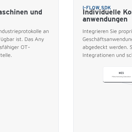
I-FLOW SDK
Maschinen und
Individuelle K
anwendungen
ndustrieprotokolle an
Integrieren Sie prop
ügbar ist. Das Any
Geschäftsanwendung
gsfähiger OT-
abgedeckt werden. So
telle.
Integrationen und s