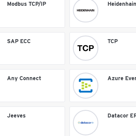
Modbus TCP/IP
Heidenhai
SAP ECC
TCP
Any Connect
Azure Eve
Jeeves
Datacor E