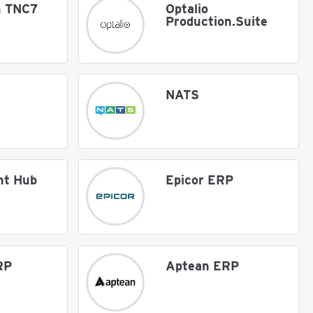
n TNC7
Optalio
Production.Suite
NATS
nt Hub
Epicor ERP
RP
Aptean ERP