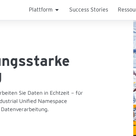
Plattform
Success Stories
Ressou
ungs­starke
g
beiten Sie Daten in Echtzeit – für
ndustrial Unified Namespace
e Daten­verarbeitung.