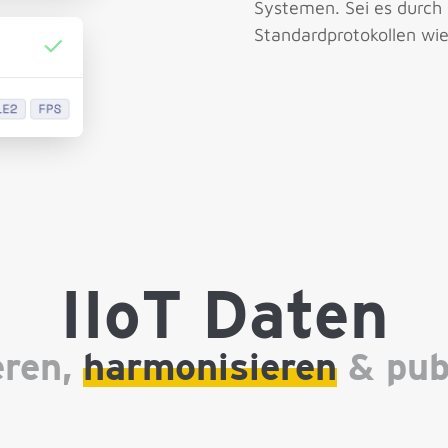
Systemen. Sei es durch
Standard­protokollen wi
IIoT Daten
eren,
harmonisieren
& pub