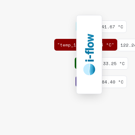
107 °F
41.67 °C
"temp_1": "122.24 °C"
122.2
33.2541
33.25 °C
84.40 °C
[t:84.4]