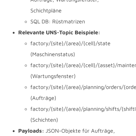
Schichtpläne
SQL DB: Rüstmatrizen
Relevante UNS-Topic Beispiele:
factory/{site}/{area}/{cell}/state
(Maschinenstatus)
factory/{site}/{area}/{cell}/{asset}/maint
(Wartungsfenster)
factory/{site}/{area}/planning/orders/{orde
(Aufträge)
factory/{site}/{area}/planning/shifts/{shift
(Schichten)
Payloads:
JSON-Objekte für Aufträge,