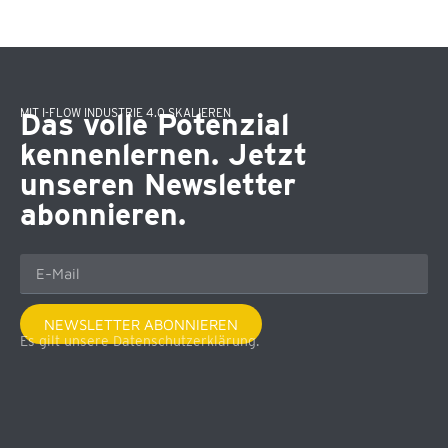
MIT I-FLOW INDUSTRIE 4.0 SKALIEREN
Das volle Potenzial
kennenlernen. Jetzt
unseren Newsletter
abonnieren.
NEWSLETTER ABONNIEREN
Es gilt unsere Datenschutzerklärung.