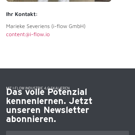
Ihr Kontakt:
Marieke Severiens (i-flow GmbH)
content@i-flow.io
MIT I-FLOW INDUSTRIE 4.0 SKALIEREN
Das volle Potenzial
kennenlernen. Jetzt
unseren Newsletter
abonnieren.