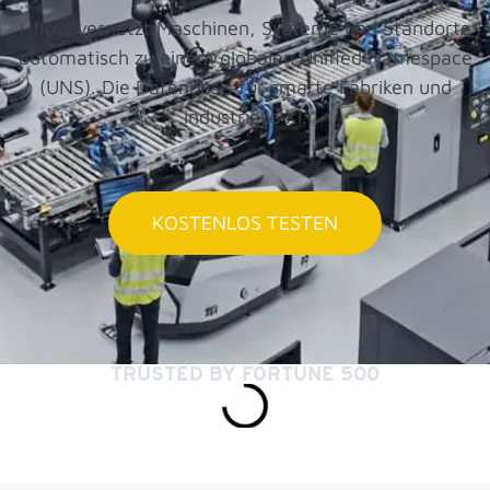
i-flow vernetzt Maschinen, Systeme und Standorte
automatisch zu einem globalen Unified Namespace
(UNS). Die Datenbasis für smarte Fabriken und
industrielle KI.
KOSTENLOS TESTEN
TRUSTED BY FORTUNE 500