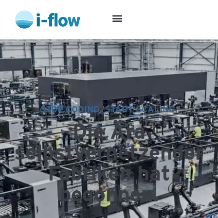
STOP CODING. START SCALING.
Die Ära
selbstvernetzender
Fabriken hat
begonnen.