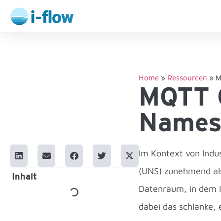
Home
»
Ressourcen
»
M
MQTT C
Names
Im Kontext von Indus
(UNS) zunehmend als 
Inhalt
Datenraum, in dem I
dabei das schlanke,