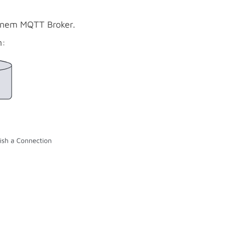
einem MQTT Broker.
n: