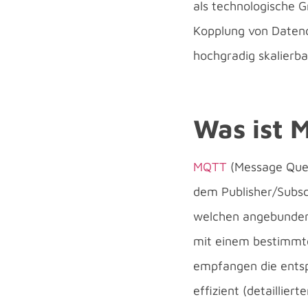
als technologische G
Kopplung von Datenq
hochgradig skalierb
Was ist 
MQTT
(Message Queui
dem Publisher/Subscr
welchen angebundene
mit einem bestimmten
empfangen die entsp
effizient (detaillie