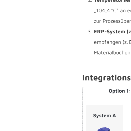
„104,4 °C“ an 
zur Prozessübe
ERP-System (z.
empfangen (z. B
Materialbuchun
Integration