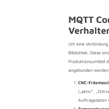
MQTT Con
Verhalte
Um eine Verbindung
Bibliothek. Diese s
Produktionsumfeld du
angebunden werden. 
CNC-Fräsmasc
(„aktiv“, „Stör
Auftragsdaten d
Temperatursen