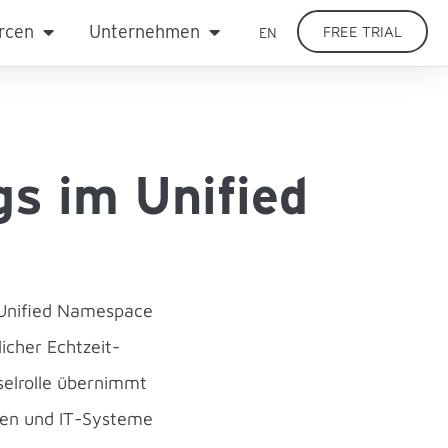
rcen
Unternehmen
FREE TRIAL
EN
s im Unified
r Unified Namespace
icher Echtzeit-
selrolle übernimmt
gen und IT-Systeme