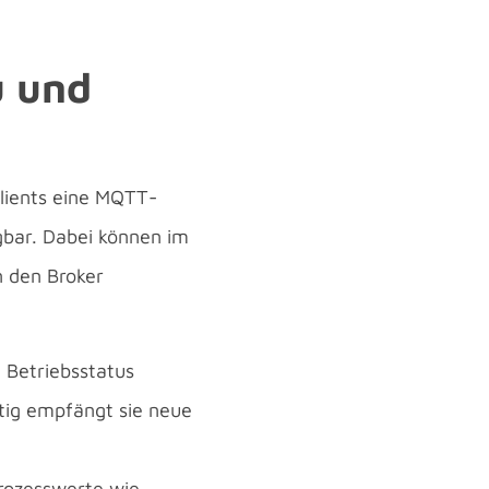
u und
ients eine MQTT-
gbar. Dabei können im
n den Broker
 Betriebsstatus
itig empfängt sie neue
Prozesswerte wie