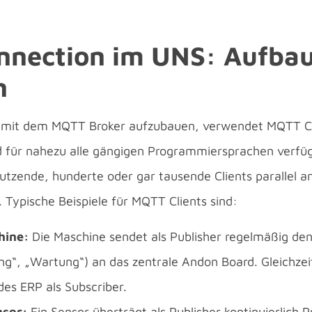
nection im UNS: Aufba
n
 mit dem MQTT Broker aufzubauen, verwendet MQTT Cl
ind für nahezu alle gängigen Programmiersprachen verfü
tzende, hunderte oder gar tausende Clients parallel a
Typische Beispiele für MQTT Clients sind:
hine:
Die Maschine sendet als Publisher regelmäßig den
ung“, „Wartung“) an das zentrale Andon Board. Gleichze
es ERP als Subscriber.
sor:
Ein Sensor überträgt als Publisher kontinuierlich 