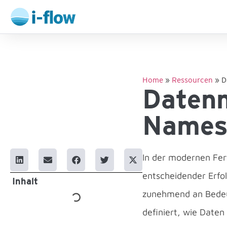
Home
»
Ressourcen
»
D
Daten­
Namesp
In der modernen Fert
entscheidender Erfol
Inhalt
zunehmend an Bedeut
definiert, wie Date