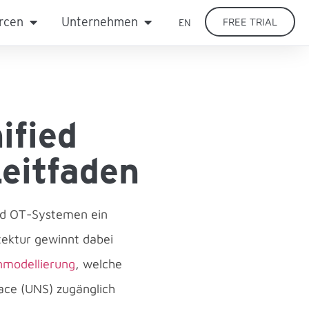
rcen
Unternehmen
FREE TRIAL
EN
ified
eitfaden
und OT-Systemen ein
tektur gewinnt dabei
nmodellierung
, welche
ace (UNS) zugänglich